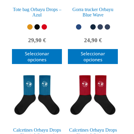
de
de
producto
producto
Tote bag Orbayu Drops –
Gorra trucker Orbayu
Azul
Blue Wave
29,90
€
24,90
€
Este
Este
Seleccionar
Seleccionar
producto
producto
opciones
opciones
tiene
tiene
múltiples
múltiples
variantes.
variantes.
Las
Las
opciones
opciones
se
se
pueden
pueden
elegir
elegir
en
en
la
la
página
página
de
de
producto
producto
Calcetines Orbayu Drops
Calcetines Orbayu Drops