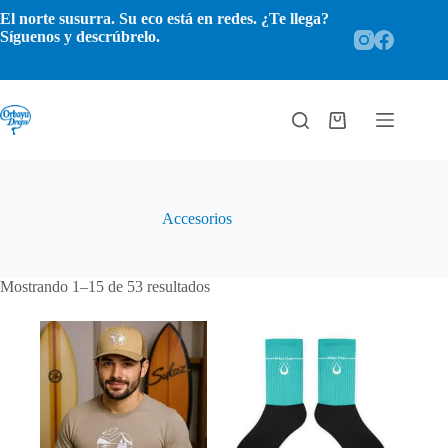
Saltar
El norte susurra. Su eco está en redes. ¿Te llega?
al
Síguenos y descrúbrelo.
contenido
Carro
de
compra
Accesorios
Ordenado
Mostrando 1–15 de 53 resultados
por
popularidad