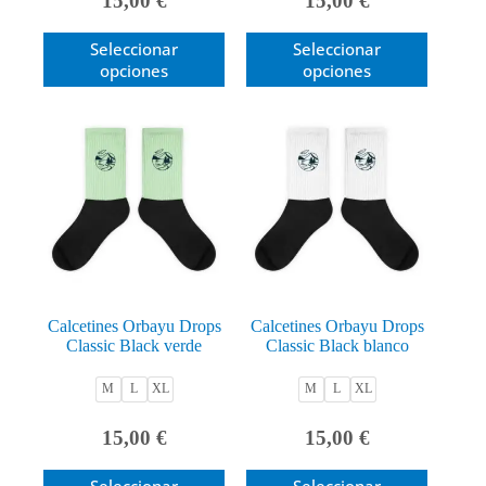
15,00
€
15,00
€
Este
Este
Seleccionar
Seleccionar
producto
producto
opciones
opciones
tiene
tiene
múltiples
múltiples
variantes.
variantes.
Las
Las
opciones
opciones
se
se
pueden
pueden
elegir
elegir
en
en
la
la
página
página
de
de
producto
producto
Calcetines Orbayu Drops
Calcetines Orbayu Drops
Classic Black verde
Classic Black blanco
M
L
XL
M
L
XL
15,00
€
15,00
€
Este
Este
Seleccionar
Seleccionar