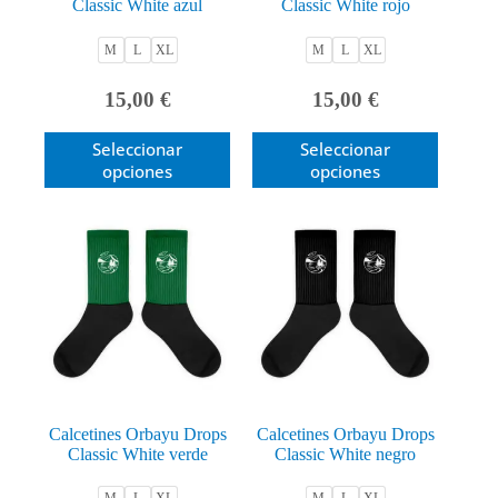
Classic White azul
Classic White rojo
M
L
XL
M
L
XL
15,00
€
15,00
€
Este
Este
Seleccionar
Seleccionar
producto
producto
opciones
opciones
tiene
tiene
múltiples
múltiples
variantes.
variantes.
Las
Las
opciones
opciones
se
se
pueden
pueden
elegir
elegir
en
en
la
la
página
página
de
de
producto
producto
Calcetines Orbayu Drops
Calcetines Orbayu Drops
Classic White verde
Classic White negro