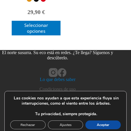
29,90
€
Este
Seleccionar
producto
opciones
tiene
múltiples
variantes.
Las
El norte susurra. Su eco está en redes. ¿Te llega? Síguenos y
opciones
descúbrelo.
se
pueden
elegir
en
Lo que debes saber
la
página
Condiciones de uso
de
Privacidad y cookies
producto
Las cookies nos ayudan a que esta experiencia fluya sin
interrupciones, como el viento entre los árboles.
Devoluciones y garantías
Seguridad del producto
Tu privacidad, siempre protegida.
Cuidado de tus prendas
Rechazar
Ajustes
Aceptar