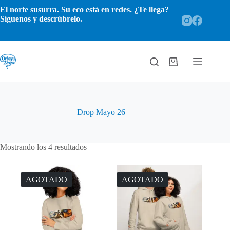
Saltar
El norte susurra. Su eco está en redes. ¿Te llega?
al
Síguenos y descrúbrelo.
contenido
Carro
de
compra
Drop Mayo 26
Ordenado
Mostrando los 4 resultados
por
popularidad
AGOTADO
AGOTADO