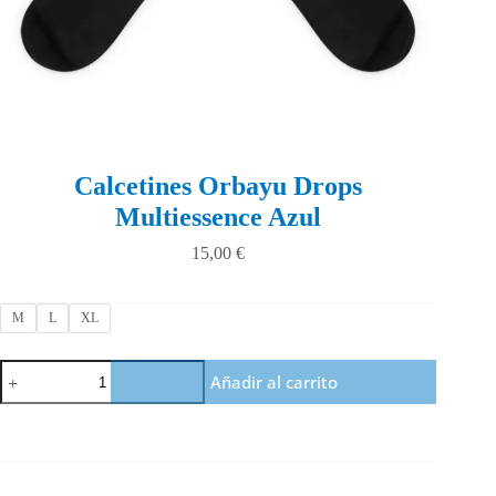
Calcetines Orbayu Drops
Multiessence Azul
15,00
€
M
L
XL
Calcetines
Añadir al carrito
Orbayu
Drops
Multiessence
Azul
cantidad