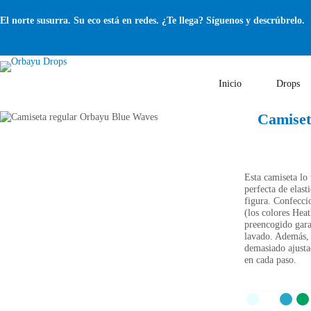
Saltar
al
El norte susurra. Su eco está en redes. ¿Te llega? Síguenos y descrúbrelo.
contenido
Inicio
Drops
Camiset
Esta camiseta lo 
perfecta de elas
figura. Confecci
(los colores Heat
preencogido gara
lavado. Además, s
demasiado ajusta
en cada paso.