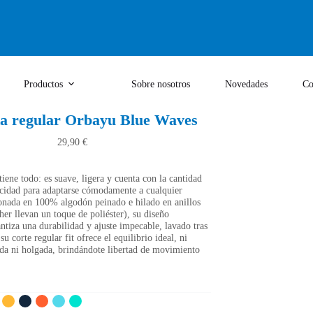
Productos
Sobre nosotros
Novedades
Co
a regular Orbayu Blue Waves
29,90
€
tiene todo: es suave, ligera y cuenta con la cantidad
ticidad para adaptarse cómodamente a cualquier
onada en 100% algodón peinado e hilado en anillos
her llevan un toque de poliéster), su diseño
ntiza una durabilidad y ajuste impecable, lavado tras
u corte regular fit ofrece el equilibrio ideal, ni
da ni holgada, brindándote libertad de movimiento