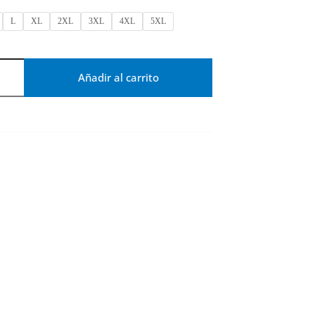
L
XL
2XL
3XL
4XL
5XL
Añadir al carrito