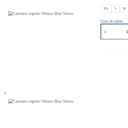
XS
S
M
Guía de tallas
Camiseta
regular
Orbayu
Blue
Waves
cantidad