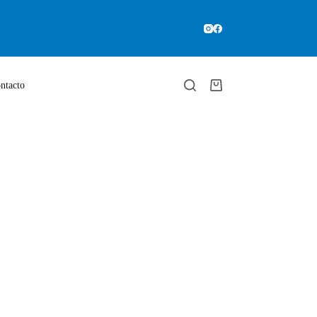
ntacto
Carro
de
compra