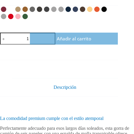
Gorra
Añadir al carrito
trucker
Orbayu
7
Drops
cantidad
Descripción
La comodidad premium cumple con el estilo atemporal
Perfectamente adecuado para esos largos días soleados, esta gorra de
camión de seis paneles con una espalda de malla transpirable ofrece