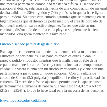
una mezcla perfecta de comodidad y estética clásica. Diseñado con
atención al detalle, esta tapa está hecha de una composición de material
de alta calidad de 26% algodón y 74% poliéster, lo que la hace ligera
pero duradera. Su ajuste estructurado garantiza que se mantenga en su
lugar, mientras que el diseño de perfil medio y el área de bordado de
bajo perfil mejoran su atractivo elegante. Ya sea que esté en una
caminata, disfrutando de un día en la playa o simplemente haciendo
mandados, esta gorra mantendrá a raya el sol.
Diseño diseñado para el desgaste diario
Esta tapa de camionero está meticulosamente hecha a mano con una
estructura de seis paneles. Los paneles frontales duros le dan un
aspecto pulido y robusto, mientras que la malla transpirable de la
espalda mantiene la cabeza fresca y cómoda incluso en temperaturas
cálidas. La visera cuenta con un diseño Permacurv® y viene con una
parte inferior a juego para un toque adicional. Con una altura de
corona de 8,9 cm (3,5 pulgadas), equilibra el estilo y la practicidad sin
esfuerzo. El cierre de plástico ajustable permite que la tapa se ajuste
perfectamente a tamaños de cabeza que van desde 54,9 cm a 60 cm
(215⁄8′′–235⁄8′′), lo que lo hace ideal para la mayoría de las personas.
Eleva tus accesorios cotidianos