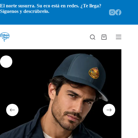
Saltar
El norte susurra. Su eco está en redes. ¿Te llega?
al
Síguenos y descrúbrelo.
contenido
Carro
de
compra