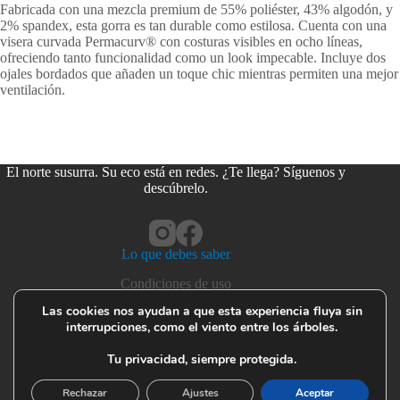
Fabricada con una mezcla premium de 55% poliéster, 43% algodón, y
2% spandex, esta gorra es tan durable como estilosa. Cuenta con una
visera curvada Permacurv® con costuras visibles en ocho líneas,
ofreciendo tanto funcionalidad como un look impecable. Incluye dos
ojales bordados que añaden un toque chic mientras permiten una mejor
ventilación.
El norte susurra. Su eco está en redes. ¿Te llega? Síguenos y
descúbrelo.
Lo que debes saber
Condiciones de uso
Privacidad y cookies
Las cookies nos ayudan a que esta experiencia fluya sin
interrupciones, como el viento entre los árboles.
Devoluciones y garantías
Seguridad del producto
Tu privacidad, siempre protegida.
Cuidado de tus prendas
Rechazar
Ajustes
Aceptar