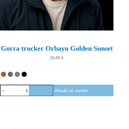
Gorra trucker Orbayu Golden Sunset
26,90
€
Gorra
Añadir al carrito
trucker
Orbayu
Golden
Sunset
cantidad