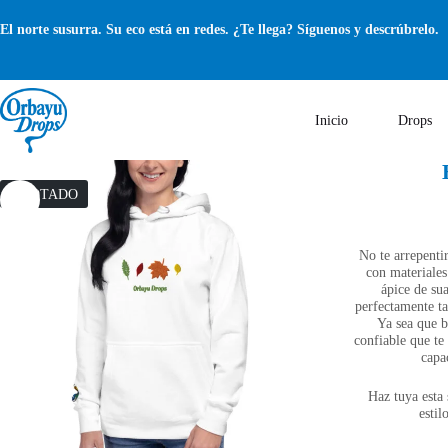
Saltar
al
El norte susurra. Su eco está en redes. ¿Te llega? Síguenos y descrúbrelo.
contenido
Inicio
Drops
AGOTADO
No te arrepentir
con materiales
ápice de su
perfectamente t
Ya sea que b
confiable que te
capa
Haz tuya esta
estil