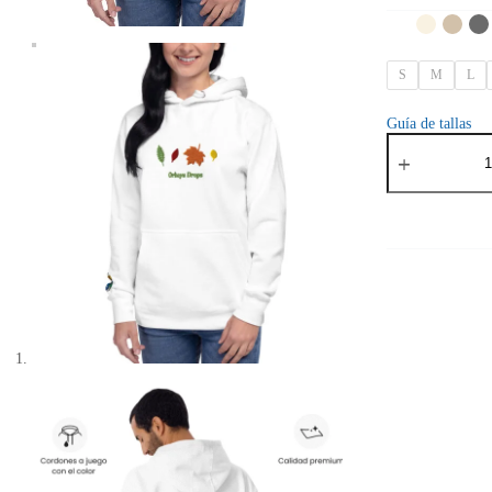
S
M
L
Guía de tallas
Hoodie
Orbayu
Leaves
cantidad