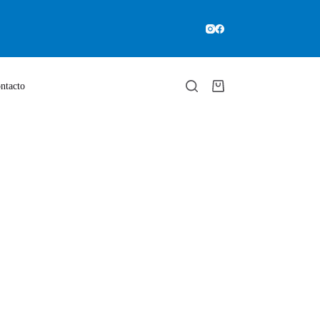
ntacto
Carro
de
compra