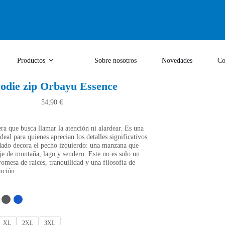
Productos
Sobre nosotros
Novedades
Co
odie zip Orbayu Essence
54,90
€
ra que busca llamar la atención ni alardear. Es una
deal para quienes aprecian los detalles significativos.
ado decora el pecho izquierdo: una manzana que
aje de montaña, lago y sendero. Este no es solo un
omesa de raíces, tranquilidad y una filosofía de
nción.
XL
2XL
3XL