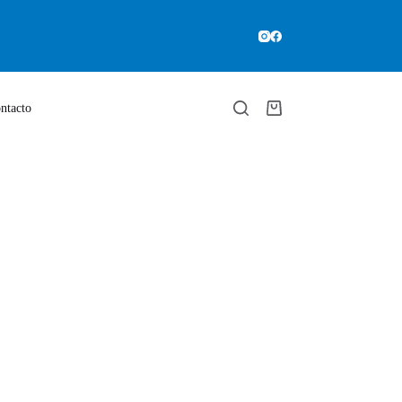
ntacto
Carro
de
compra