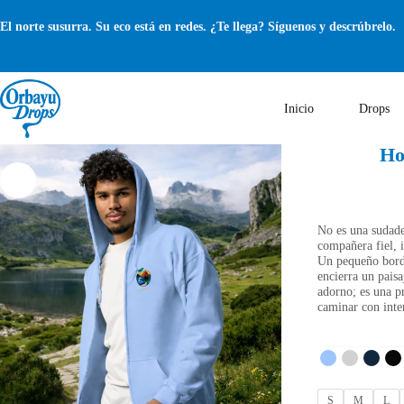
Saltar
al
El norte susurra. Su eco está en redes. ¿Te llega? Síguenos y descrúbrelo.
contenido
Inicio
Drops
Ho
No es una sudade
compañera fiel, i
Un pequeño bord
encierra un pais
adorno; es una pr
caminar con inte
S
M
L