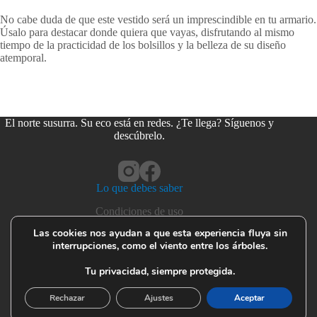
No cabe duda de que este vestido será un imprescindible en tu armario.
Úsalo para destacar donde quiera que vayas, disfrutando al mismo
tiempo de la practicidad de los bolsillos y la belleza de su diseño
atemporal.
El norte susurra. Su eco está en redes. ¿Te llega? Síguenos y
descúbrelo.
Lo que debes saber
Condiciones de uso
Privacidad y cookies
Las cookies nos ayudan a que esta experiencia fluya sin
interrupciones, como el viento entre los árboles.
Devoluciones y garantías
Seguridad del producto
Tu privacidad, siempre protegida.
Cuidado de tus prendas
Rechazar
Ajustes
Aceptar