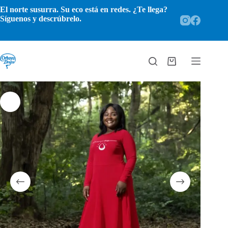
Saltar
El norte susurra. Su eco está en redes. ¿Te llega?
al
Síguenos y descrúbrelo.
contenido
Carro
de
compra