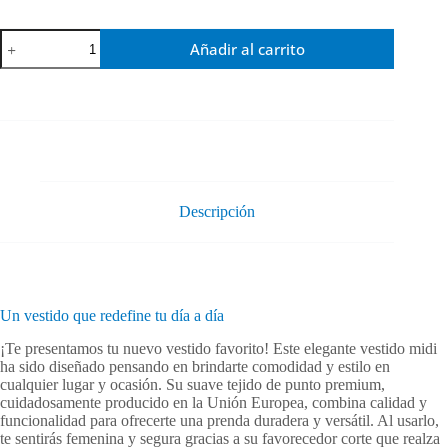
Vestido
Añadir al carrito
midi
manga
larga
Orbayu
7
Drops
rojo
cantidad
Descripción
Un vestido que redefine tu día a día
¡Te presentamos tu nuevo vestido favorito! Este elegante vestido midi
ha sido diseñado pensando en brindarte comodidad y estilo en
cualquier lugar y ocasión. Su suave tejido de punto premium,
cuidadosamente producido en la Unión Europea, combina calidad y
funcionalidad para ofrecerte una prenda duradera y versátil. Al usarlo,
te sentirás femenina y segura gracias a su favorecedor corte que realza