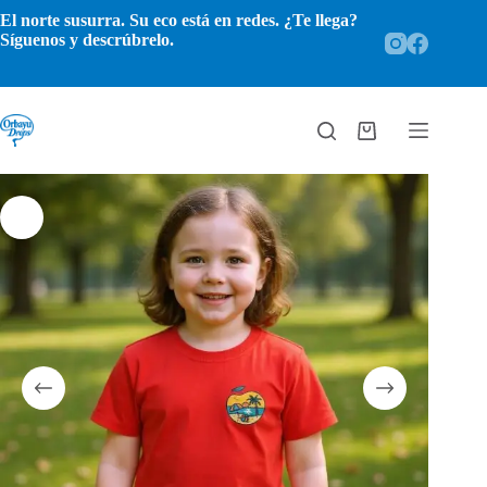
Saltar
El norte susurra. Su eco está en redes. ¿Te llega?
al
Síguenos y descrúbrelo.
contenido
Carro
de
compra