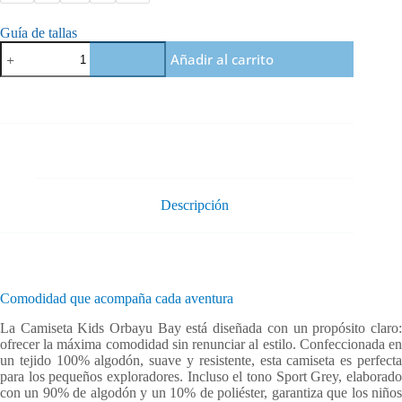
Guía de tallas
Camiseta
Añadir al carrito
kids
Orbayu
Bay
cantidad
Descripción
Comodidad que acompaña cada aventura
La Camiseta Kids Orbayu Bay está diseñada con un propósito claro:
ofrecer la máxima comodidad sin renunciar al estilo. Confeccionada en
un tejido 100% algodón, suave y resistente, esta camiseta es perfecta
para los pequeños exploradores. Incluso el tono Sport Grey, elaborado
con un 90% de algodón y un 10% de poliéster, garantiza que los niños