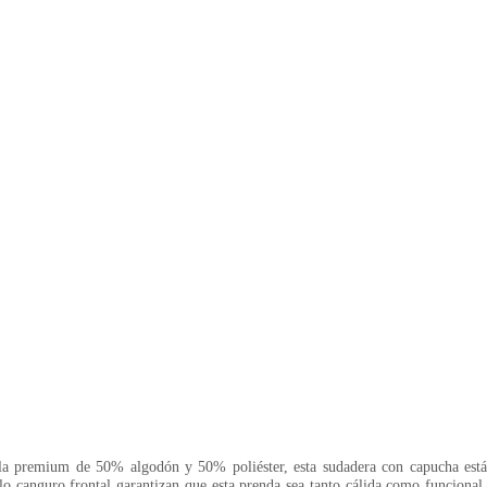
la premium de 50% algodón y 50% poliéster, esta sudadera con capucha está
llo canguro frontal garantizan que esta prenda sea tanto cálida como funcional,