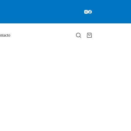
ntacto
Carro
de
compra