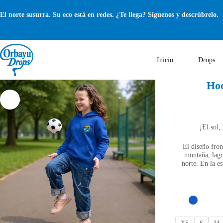
Saltar
al
El norte susurra. Su eco está en redes. ¿Te llega? Síguenos y descrúbrelo.
contenido
Inicio
Drops
Hoo
¡El sol,
El diseño fro
montaña, lago
norte. En la e