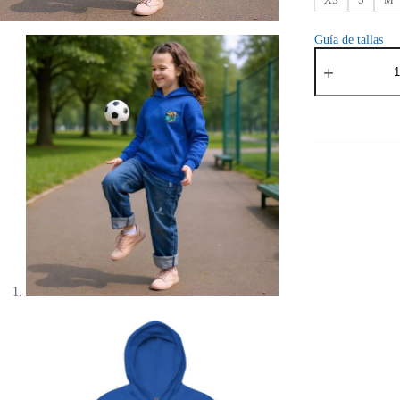
XS
S
M
Guía de tallas
Hoodie
kids
Orbayu
Essence
cantidad