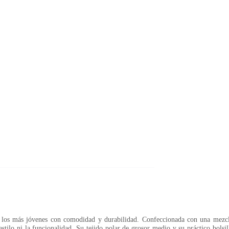
a los más jóvenes con comodidad y durabilidad. Confeccionada con una mezc
estilo ni la funcionalidad. Su tejido polar de grosor medio y su práctico bolsi