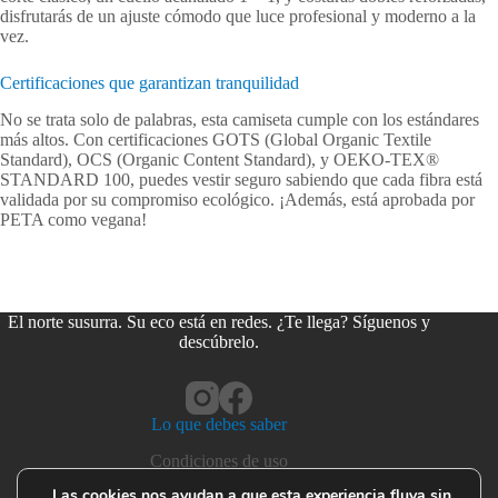
disfrutarás de un ajuste cómodo que luce profesional y moderno a la
vez.
Certificaciones que garantizan tranquilidad
No se trata solo de palabras, esta camiseta cumple con los estándares
más altos. Con certificaciones GOTS (Global Organic Textile
Standard), OCS (Organic Content Standard), y OEKO-TEX®
STANDARD 100, puedes vestir seguro sabiendo que cada fibra está
validada por su compromiso ecológico. ¡Además, está aprobada por
PETA como vegana!
El norte susurra. Su eco está en redes. ¿Te llega? Síguenos y
descúbrelo.
Lo que debes saber
Condiciones de uso
Privacidad y cookies
Las cookies nos ayudan a que esta experiencia fluya sin