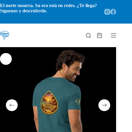
Saltar
El norte susurra. Su eco está en redes. ¿Te llega?
al
Síguenos y descrúbrelo.
contenido
Carro
de
compra