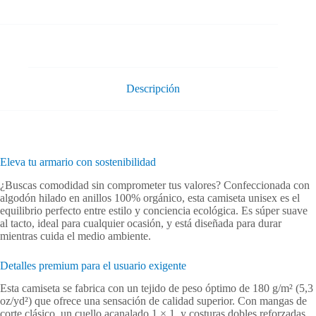
algodón
orgánico
Orbayu
Golden
Sunset
cantidad
Descripción
Eleva tu armario con sostenibilidad
¿Buscas comodidad sin comprometer tus valores? Confeccionada con
algodón hilado en anillos 100% orgánico, esta camiseta unisex es el
equilibrio perfecto entre estilo y conciencia ecológica. Es súper suave
al tacto, ideal para cualquier ocasión, y está diseñada para durar
mientras cuida el medio ambiente.
Detalles premium para el usuario exigente
Esta camiseta se fabrica con un tejido de peso óptimo de 180 g/m² (5,3
oz/yd²) que ofrece una sensación de calidad superior. Con mangas de
corte clásico, un cuello acanalado 1 × 1, y costuras dobles reforzadas,