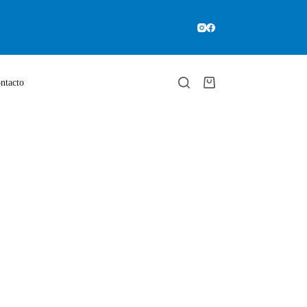
ntacto
Carro
de
compra