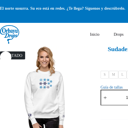
Saltar
al
El norte susurra. Su eco está en redes. ¿Te llega? Síguenos y descrúbrelo.
contenido
Inicio
Drops
Sudade
AGOTADO
S
M
L
Guía de tallas
Sudadera
Orbayu
Snowflakes
blanca
cantidad