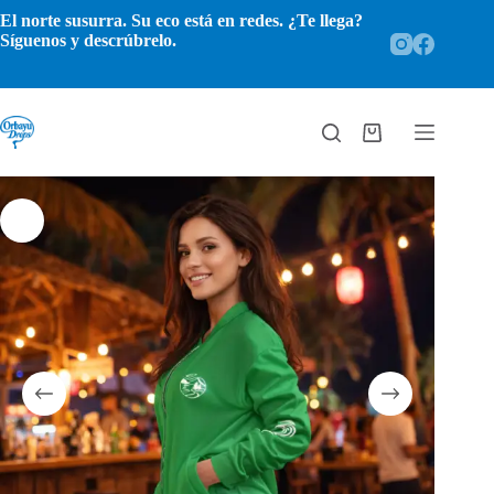
Saltar
El norte susurra. Su eco está en redes. ¿Te llega?
al
Síguenos y descrúbrelo.
contenido
Carro
de
compra