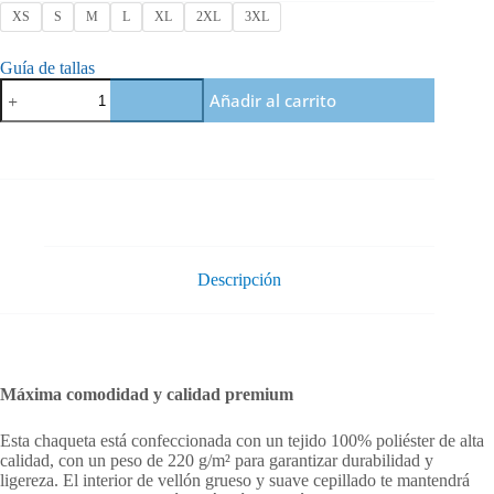
XS
S
M
L
XL
2XL
3XL
Guía de tallas
Chaqueta
Añadir al carrito
bomber
Orbayu
Blue
Wave
verde
cantidad
Descripción
Máxima comodidad y calidad premium
Esta chaqueta está confeccionada con un tejido 100% poliéster de alta
calidad, con un peso de 220 g/m² para garantizar durabilidad y
ligereza. El interior de vellón grueso y suave cepillado te mantendrá