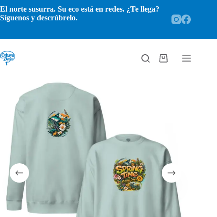
Saltar
El norte susurra. Su eco está en redes. ¿Te llega?
al
Síguenos y descrúbrelo.
contenido
Carro
de
compra