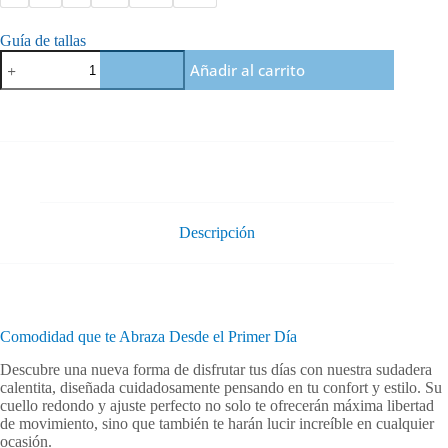
Guía de tallas
Sudadera
Añadir al carrito
premium
Orbayu
Spring
Time
cantidad
Descripción
Comodidad que te Abraza Desde el Primer Día
Descubre una nueva forma de disfrutar tus días con nuestra sudadera
calentita, diseñada cuidadosamente pensando en tu confort y estilo. Su
cuello redondo y ajuste perfecto no solo te ofrecerán máxima libertad
de movimiento, sino que también te harán lucir increíble en cualquier
ocasión.